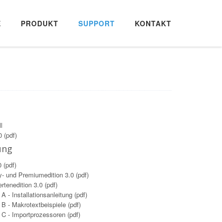
E
PRODUKT
SUPPORT
KONTAKT
l
 (pdf)
ung
 (pdf)
- und Premiumedition 3.0 (pdf)
tenedition 3.0 (pdf)
 - Installationsanleitung (pdf)
B - Makrotextbeispiele (pdf)
C - Importprozessoren (pdf)